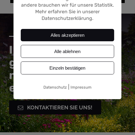
andere brauchen wir für unsere Statistik.
Mehr erfahren Sie in unserer
Datenschutzerklärung.
Alles akzeptieren
Ihr persönliches
Alle ablehnen
grünes Paradies ist
Einzeln bestätigen
nur ein Klick
entfernt.
|
Datenschutz
Impressum
KONTAKTIEREN SIE UNS!